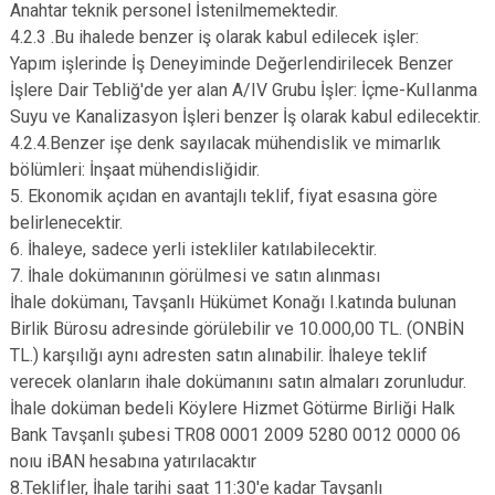
Anahtar teknik personel İstenilmemektedir.
4.2.3 .Bu ihalede benzer iş olarak kabul edilecek işler:
Yapım işlerinde İş Deneyiminde DeğerIendirilecek Benzer
İşlere Dair Tebliğ'de yer alan A/IV Grubu İşler: İçme-KuIIanma
Suyu ve Kanalizasyon İşleri benzer İş olarak kabul edilecektir.
4.2.4.Benzer işe denk sayılacak mühendislik ve mimarlık
bölümleri: İnşaat mühendisliğidir.
5. Ekonomik açıdan en avantajlı teklif, fiyat esasına göre
belirlenecektir.
6. İhaleye, sadece yerli istekliler katılabilecektir.
7. İhale dokümanının görülmesi ve satın alınması
İhale dokümanı, Tavşanlı Hükümet Konağı I.katında bulunan
Birlik Bürosu adresinde görülebilir ve 10.000,00 TL. (ONBİN
TL.) karşılığı aynı adresten satın alınabilir. İhaleye teklif
verecek olanların ihale dokümanını satın almaları zorunludur.
İhale doküman bedeli Köylere Hizmet Götürme Birliği Halk
Bank Tavşanlı şubesi TR08 0001 2009 5280 0012 0000 06
noıu iBAN hesabına yatırılacaktır
8.Teklifler, İhale tarihi saat 11:30'e kadar Tavşanlı