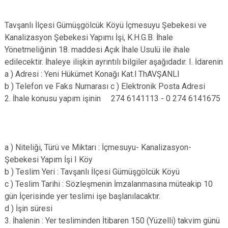
Tavşanlı İlçesi Gümüşgölcük Köyü İçmesuyu Şebekesi ve
Kanalizasyon Şebekesi Yapımı İşi, K.H.G.B. İhale
Yönetmeliğinin 18. maddesi Açık İhale Usulü ile ihale
edilecektir. İhaleye ilişkin ayrıntılı bilgiler aşağıdadır. I. İdarenin
a ) Adresi : Yeni Hükümet Konağı Kat.l ThAVŞANLI
b ) Telefon ve Faks Numarası c ) Elektronik Posta Adresi
2. İhale konusu yapım işinin 274 6141113 - 0 274 6141675
a ) Niteliği, Türü ve Miktarı : İçmesuyu- Kanalizasyon-
Şebekesi Yapım İşi I Köy
b ) Teslim Yeri : Tavşanlı İlçesi Gümüşgölcük Köyü
c ) Teslim Tarihi : Sözleşmenin İmzalanmasına müteakip 10
gün İçerisinde yer teslimi işe başlanılacaktır.
d ) İşin süresi
3. İhalenin : Yer tesliminden İtibaren 150 (Yüzelli) takvim günü