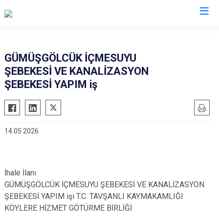
Kütahya
GÜMÜŞGÖLCÜK İÇMESUYU
ŞEBEKESİ VE KANALİZASYON
Altıntaş
Gediz
ŞEBEKESİ YAPIM iş
Aslanapa
Hisarcık
Çavdarhisar
Pazarlar
Domaniç
Şaphane
14.05.2026
Dumlupınar
Simav
Emet
Tavşanlı
İhale İlanı
GÜMÜŞGÖLCÜK İÇMESUYU ŞEBEKESİ VE KANALİZASYON
ŞEBEKESİ YAPIM işi T.C. TAVŞANLI KAYMAKAMLIĞI
KÖYLERE HİZMET GÖTÜRME BİRLİĞİ