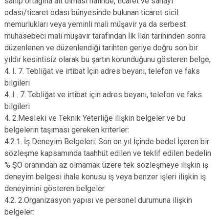
sahip ortağına ait olması halinde, ticaret ve sanayi
odası/ticaret odası bünyesinde bulunan ticaret sicil
memurlukları veya yeminli mali müşavir ya da serbest
muhasebeci mali müşavir tarafından İlk İlan tarihinden sonra
düzenlenen ve düzenlendiği tarihten geriye doğru son bir
yıldır kesintisiz olarak bu şartın korunduğunu gösteren belge,
4. I. 7. Tebliğat ve irtibat İçin adres beyanı, telefon ve faks
bilgileri
4. I . 7. Tebliğat ve irtibat için adres beyanı, telefon ve faks
bilgileri
4. 2.MesIeki ve Teknik Yeterliğe ilişkin belgeler ve bu
belgelerin taşıması gereken kriterler:
4.2.1. İş Deneyim Belgeleri: Son on yıl İçinde bedel İçeren bir
sözleşme kapsamında taahhüt edilen ve teklif edilen bedelin
% ŞO oranından az olmamak üzere tek sözleşmeye ilişkin iş
deneyim belgesi ihale konusu iş veya benzer işleri ilişkin iş
deneyimini gösteren belgeler
4.2. 2.Organizasyon yapısı ve personel durumuna ilişkin
belgeler: