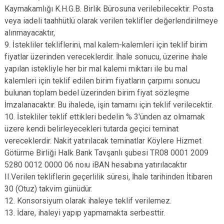
Kaymakamlığı K.H.G.B. Birlik Bürosuna verilebilecektir. Posta
veya iadeli taahhütlü olarak verilen teklifler değerlendirilmeye
alınmayacaktır,
9. İstekliler tekliflerini, mal kalem-kalemleri için teklif birim
fiyatlar üzerinden vereceklerdir. İhale sonucu, üzerine ihale
yapılan istekliyle her bir mal kalemi miktarı ile bu mal
kalemleri için teklif edilen birim fiyatların çarpımı sonucu
bulunan toplam bedel üzerinden birim fiyat sözleşme
İmzalanacaktır. Bu ihalede, işin tamamı için teklif verilecektir.
10. İstekliler teklif ettikleri bedelin % 3'ünden az olmamak
üzere kendi belirleyecekleri tutarda geçici teminat
vereceklerdir. Nakit yatırılacak teminatlar Köylere Hizmet
Götürme Birliği Halk Bank Tavşanlı şubesi TR08 0001 2009
5280 0012 0000 06 noıu iBAN hesabına yatırılacaktır
II.Verilen tekliflerin geçerlilik süresi, İhale tarihinden İtibaren
30 (Otuz) takvim günüdür.
12. Konsorsiyum olarak ihaleye teklif verilemez.
13. İdare, ihaleyi yapıp yapmamakta serbesttir.