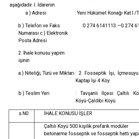
aşağıdadır. I. İdarenin
a ) Adresi
: Yeni Hükümet Konağı Kat.l 
b ) Telefon ve Faks
:0 274 6141113 —0 274 
Numarası c ) Elektronik
Posta Adresi
2. İhale konusu yapım
işinin
a ) Niteliği, Türü ve Miktarı
: 2 Fosseptik İşi, İçmesuyu
Kaptajı İşi 4 Köy
b ) Teslim Yeri
: Tavşanlı İlçesi Çaltılı 
Köyü-ÇaIdibi Köyü
s.N0
İHALE KONUSU İŞLER
Çaltılı Köyü 500 kişilik prefarik modüler
betonarme fosseptik ve fosseptik hattı yapı