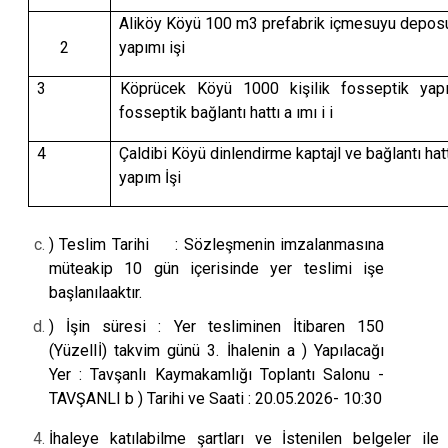
Aliköy Köyü 100 m3 prefabrik içmesuyu depos
2
yapımı işi
3
Köprücek Köyü 1000 kişilik fosseptik ya
fosseptik bağlantı hattı a ımı i i
4
Çaldibi Köyü dinlendirme kaptajl ve bağlantı hat
yapım İşi
) Teslim Tarihi : Sözleşmenin imzalanmasına
müteakip 10 gün içerisinde yer teslimi işe
başlanılaaktır.
) İşin süresi : Yer tesliminen İtibaren 150
(YüzelIİ) takvim günü 3. İhalenin a ) Yapılacağı
Yer : Tavşanlı Kaymakamlığı Toplantı Salonu -
TAVŞANLI b ) Tarihi ve Saati : 20.05.2026- 10:30
İhaleye katılabilme şartları ve İstenilen belgeler ile