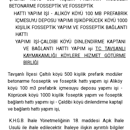
BETONARME FOSSEPTİK VE FOSSEPTİK
HATTI YAPIM İŞİ - ALİKÖY KÖYÜ 100 MB PREFABRİK
İÇMESUYU DEPOSU YAPIMI İŞİKÖPRÜCEK KÖYÜ 1000
KİŞİLİK FOSSEPTİK YAPIM VE FOSSEPTİK BAĞLANTI
HATTI
YAPIMI İŞİ-ÇALDİBİ KÖYÜ DİNLENDİRME KAPTANI
VE BAĞLANTI HATTI YAPIM işi
T.C. TAVŞANLI
KAYMAKAMLIĞI KÖYLERE HİZMET GÖTÜRME
BİRLİĞİ
Tavşanlı İlçesi Çaltılı köyü 500 kişilik prefarik modüler
betonarme fosseptik ve foseptik hattı yapım işi Aliköy
köyü 100 m3 prefabrik içmesuyu deposu yapımı işi -
Köprücek köyü 1000 kişilik foseptik yapım ve foseptik
bağlantı hattı yapımı işi - Çaldibi köyü dinlendirme kaptajl
ve bağlantı hattı yapım işi,
K.H.G.B. İhale Yönetmeliğinin 18. maddesi Açık İhale
Usulü ile ihale edilecektir. İhaleye ilişkin ayrıntılı bilgiler