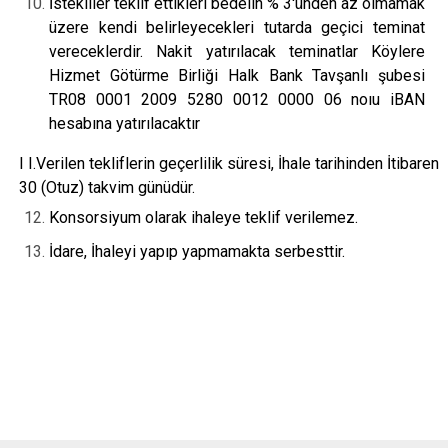
İstekliler teklif ettikleri bedelin % 3'ünden az olmamak
üzere kendi belirleyecekleri tutarda geçici teminat
vereceklerdir. Nakit yatırılacak teminatlar Köylere
Hizmet Götürme Birliği Halk Bank Tavşanlı şubesi
TR08 0001 2009 5280 0012 0000 06 noıu iBAN
hesabına yatırılacaktır
I I.Verilen tekliflerin geçerlilik süresi, İhale tarihinden İtibaren
30 (Otuz) takvim günüdür.
Konsorsiyum olarak ihaleye teklif verilemez.
İdare, İhaleyi yapıp yapmamakta serbesttir.