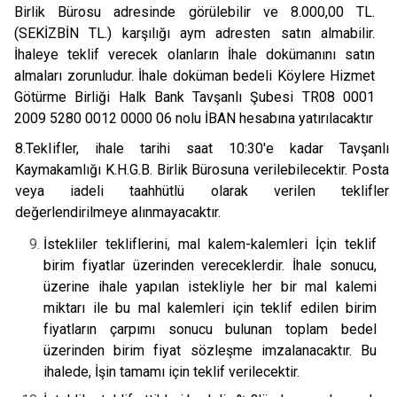
Birlik Bürosu adresinde görülebilir ve 8.000,00 TL.
(SEKİZBİN TL.) karşılığı aym adresten satın almabilir.
İhaleye teklif verecek olanların İhale dokümanını satın
almaları zorunludur. İhale doküman bedeli Köylere Hizmet
Götürme Birliği Halk Bank Tavşanlı Şubesi TR08 0001
2009 5280 0012 0000 06 nolu İBAN hesabına yatırılacaktır
8.TekIifler, ihale tarihi saat 10:30'e kadar Tavşanlı
Kaymakamlığı K.H.G.B. Birlik Bürosuna verilebilecektir. Posta
veya iadeli taahhütlü olarak verilen teklifler
değerlendirilmeye alınmayacaktır.
İstekliler tekliflerini, mal kalem-kalemleri İçin teklif
birim fiyatlar üzerinden vereceklerdir. İhale sonucu,
üzerine ihale yapılan istekliyle her bir mal kalemi
miktarı ile bu mal kalemleri için teklif edilen birim
fiyatların çarpımı sonucu bulunan toplam bedel
üzerinden birim fiyat sözleşme imzalanacaktır. Bu
ihalede, İşin tamamı için teklif verilecektir.