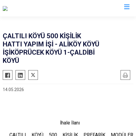
Kütahya
ÇALTILI KÖYÜ 500 KİŞİLİK
HATTI YAPIM İŞİ - ALİKÖY KÖYÜ
Altıntaş
Gediz
İŞİKÖPRÜCEK KÖYÜ 1-ÇALDİBİ
Aslanapa
Hisarcık
KÖYÜ
Çavdarhisar
Pazarlar
Domaniç
Şaphane
Dumlupınar
Simav
14.05.2026
Emet
Tavşanlı
İhale İlanı
ÇALTILI KÖYÜ 500 KİŞİLİK PREFARİK MODÜLER